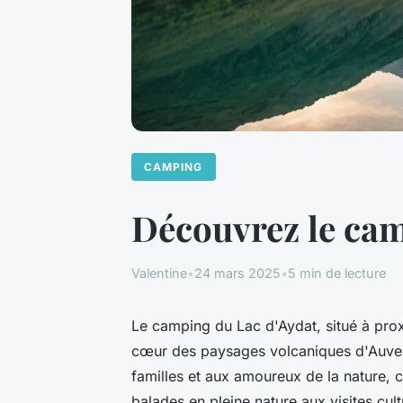
CAMPING
Découvrez le cam
Valentine
•
24 mars 2025
•
5 min de lecture
Le camping du Lac d'Aydat, situé à prox
cœur des paysages volcaniques d'Auve
familles et aux amoureux de la nature, c
balades en pleine nature aux visites cu