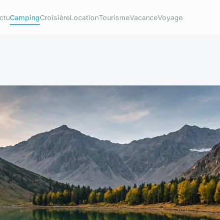
ctu
Camping
Croisière
Location
Tourisme
Vacance
Voyage