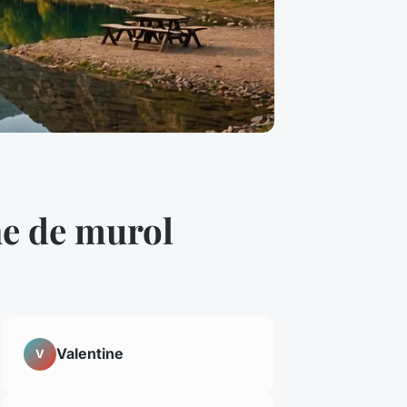
he de murol
Valentine
V