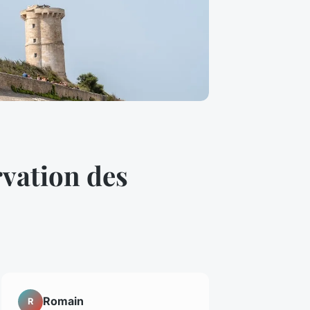
rvation des
Romain
R