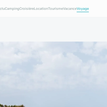
ctu
Camping
Croisière
Location
Tourisme
Vacance
Voyage