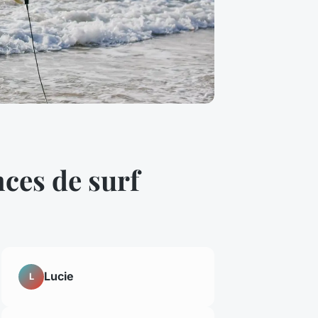
nces de surf
Lucie
L