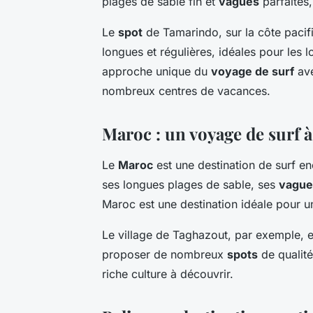
plages de sable fin et
vagues
parfaites,
Le
spot
de Tamarindo, sur la côte pacif
longues et régulières, idéales pour les
approche unique du
voyage de surf
ave
nombreux centres de vacances.
Maroc : un voyage de surf à
Le
Maroc
est une destination de surf e
ses longues plages de sable, ses
vague
Maroc est une destination idéale pour 
Le village de Taghazout, par exemple, e
proposer de nombreux
spots
de qualité
riche culture à découvrir.