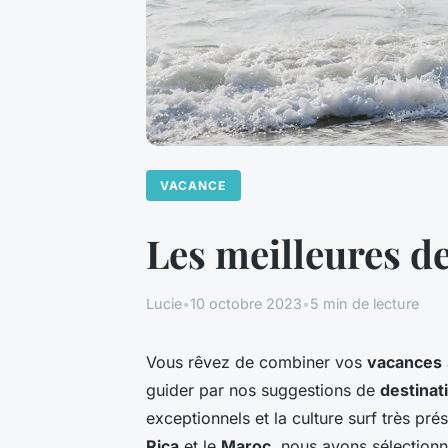
VACANCE
Les meilleures d
Lucie
•
10 octobre 2023
•
5 min de lecture
Vous rêvez de combiner vos
vacances
guider par nos suggestions de
destinat
exceptionnels et la culture surf très pré
Rica
et le
Maroc
, nous avons sélection