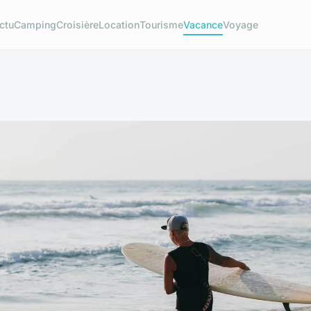
ctu
Camping
Croisière
Location
Tourisme
Vacance
Voyage