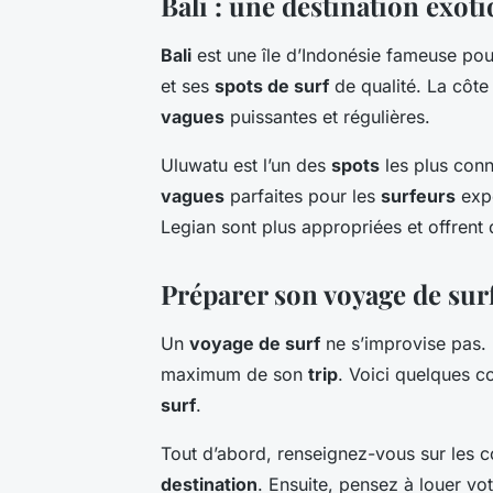
Bali : une destination exoti
Bali
est une île d’Indonésie fameuse pour
et ses
spots de surf
de qualité. La côte 
vagues
puissantes et régulières.
Uluwatu est l’un des
spots
les plus connu
vagues
parfaites pour les
surfeurs
expé
Legian sont plus appropriées et offren
Préparer son voyage de surf
Un
voyage de surf
ne s’improvise pas. I
maximum de son
trip
. Voici quelques c
surf
.
Tout d’abord, renseignez-vous sur les c
destination
. Ensuite, pensez à louer vot