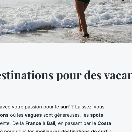
estinations pour des vaca
avec votre passion pour le
surf
? Laissez-vous
ions
où les
vagues
sont généreuses, les
spots
sente. De la
France
à
Bali
, en passant par le
Costa
né pour vous les
meilleures destinations de surf
à