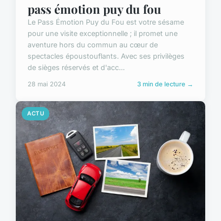
pass émotion puy du fou
Le Pass Émotion Puy du Fou est votre sésame
pour une visite exceptionnelle ; il promet une
aventure hors du commun au cœur de
spectacles époustouflants. Avec ses privilèges
de sièges réservés et d'acc...
28 mai 2024
3 min de lecture →
ACTU