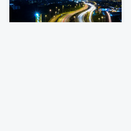
Voyage en asie : les meilleures
destinations du continent
À la découverte de l'Asie, terre aux mille visages,
où chaque destination propose un récit
captivant. Entre les villes effervescentes et les
sanctuaires du temps passé, ce guide vous
emmène au cœur de...
22 mars 2024
3 min de lecture →
ACTU