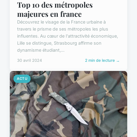
Top 10 des métropoles
majeures en france
Découvrez le visage de la France urbaine à
travers le prisme de ses métropoles les plus
influentes. Au cœur de l'attractivité économique,
Lille se distingue, Strasbourg affirme son
dynamisme étudiant,...
30 avril 2024
2 min de lecture →
ACTU