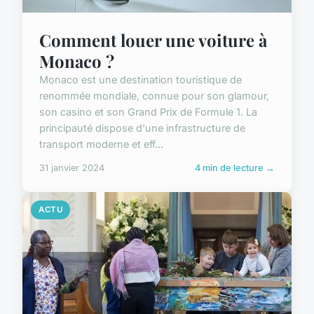
Comment louer une voiture à
Monaco ?
Monaco est une destination touristique de
renommée mondiale, connue pour son glamour,
son casino et son Grand Prix de Formule 1. La
principauté dispose d'une infrastructure de
transport moderne et eff...
31 janvier 2024
4 min de lecture →
ACTU