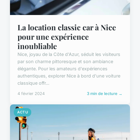
La location classic car à Nice
pour une expérience
inoubliable
Nice, joyau de la Côte d'Azur, séduit les visiteurs
par son charme pittoresque et son ambiance
élégante. Pour les amateurs d'expériences
authentiques, explorer Nice à bord d'une voiture
classique offr...
4 février 2024
3 min de lecture →
ACTU