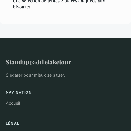
Une sélection de tentes 2 places adaptées aux
bivouacs
Standuppaddlelaketour
S'égarer pour mieux se situer.
NAVIGATION
Accueil
LÉGAL