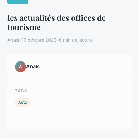
les actualités des offices de
tourisme
Anaïs
•
10 octobre 2023
•
6 min de lecture
Anaïs
A
TAGS
Actu