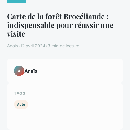
Carte de la forêt Brocéliande :
indispensable pour réussir une
visite
Anaïs
•
12 avril 2024
•
3 min de lecture
Anaïs
A
TAGS
Actu